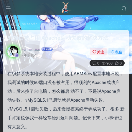
首页
The server
Linux
正文
80端口被占用 Apache启动失败的解决方法
Fatmouse
关注
私信
7年前发布
0
968
0
在织梦系统本地安装过程中，使用APMServ配置本地环境，
我测试的时候80端口没有被占用，很顺利的Apache成功启
动，后来换了台电脑，怎么都启 动不了，不是说Apache启
动失败。√MySQL5.1已启动就是Apache启动失败。
√MySQL5.1启动失败，后来慢慢摸索终于弄成功了。很多 新
手肯定也像我一样经常碰到这种问题。记录下来，小事情也
有大意义。