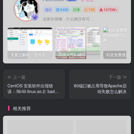
0
5400
8
743
1475W+
这家伙很懒，什么都没有写...
天翼云解析：文件直链获取源码
高级火气5.65
上一篇
下一篇
CentOS 安装软件出现错
80端口被占用导致Apache启
误：/lib/ld-linux.so.2: bad
动失败怎么解决
ELF interpreter 解决
相关推荐