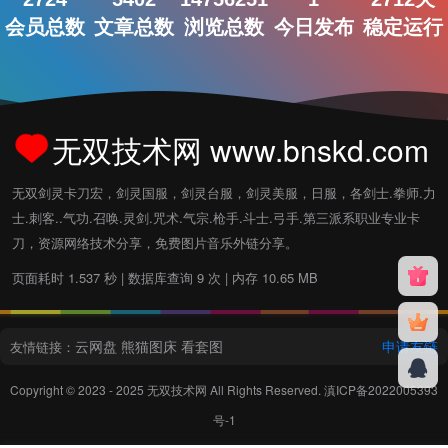
会员总数
文章总数
浏览总数
今日发布
稳定运行
无双技术网 www.bnskd.com
无双剑灵卡刀宏，剑灵国服，剑灵台服，剑灵美服，日服，各剑士.拳师.力
士.刺客..气功.召唤.灵剑.咒术.气宗.枪手.斗士.弓手.第三派系职业专业卡
刀，资源网络技术分享，免费图片音乐外链分享。
页面耗时 1.537 秒 | 数据库查询 9 次 | 内存 10.65 MB
云网盘
熊猫图床
看套图
申请友链
友情链接：
Copyright © 2023 - 2025
无双技术网
All Rights Reserved.
滇ICP备2022005393
号-1