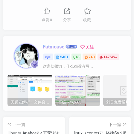
点赞
0
分享
收藏
Fatmouse
关注
0
5401
8
743
1475W+
这家伙很懒，什么都没有写...
天翼云解析：文件直链获取源码
高级火气5.65
上一篇
下一篇
Ubuntu Apahce2.4下无法访
linux（centos7）搭建SVN服