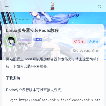
首页
The server
Linux
正文
Linux服务器安装Redis教程
Fatmouse
关注
私信
7年前发布
0
1087
0
网站配置上Redis可以增加服务器并发能力，博主这里简单介
绍一下如何安装Redis服务。
下载安装
Redis各个发行版本可以直接去查找。
  wget http://download.redis.io/releases/redis-st