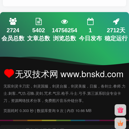
2724
5402
14756254
1
2712天
会员总数
文章总数
浏览总数
今日发布
稳定运行
无双技术网 www.bnskd.com
无双剑灵卡刀宏，剑灵国服，剑灵台服，剑灵美服，日服，各剑士.拳师.力
士.刺客..气功.召唤.灵剑.咒术.气宗.枪手.斗士.弓手.第三派系职业专业卡
刀，资源网络技术分享，免费图片音乐外链分享。
页面耗时 0.303 秒 | 数据库查询 9 次 | 内存 10.66 MB