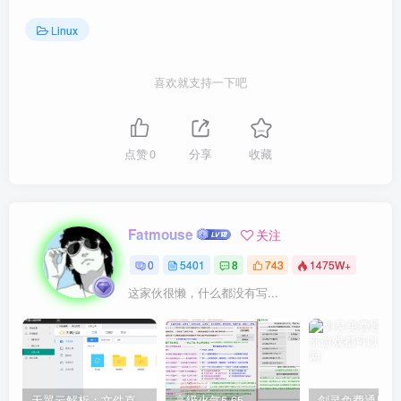
Linux
喜欢就支持一下吧
点赞
0
分享
收藏
Fatmouse
关注
0
5401
8
743
1475W+
这家伙很懒，什么都没有写...
天翼云解析：文件直链获取源码
高级火气5.65