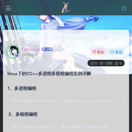
首页
The server
Linux
正文
linux下的CC++多进程多线程编程实例详解
Fatmouse
关注
私信
7年前发布
0
1292
0
linux下的CC++多进程多线程编程实例详解
1、多进程编程
  #include <stdlib.h>   #include <sys/types.h>   #in
2、多线程编程
  #include <stdio.h>   #include <pthread.h>      str