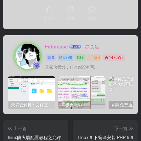
点赞
0
分享
收藏
Fatmouse
关注
0
5398
8
720
1475W+
这家伙很懒，什么都没有写...
天翼云解析：文件直链获取源码
高级火气5.65
上一篇
下一篇
linux防火墙配置教程之允许
Linux 6 下编译安装 PHP 5.6