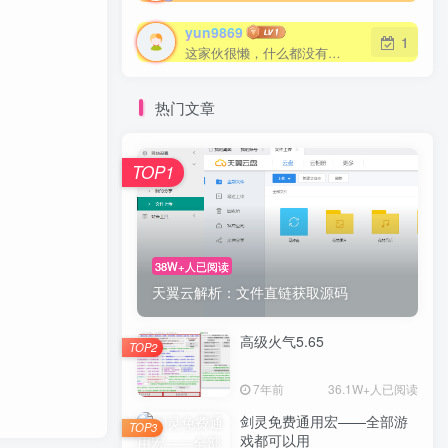
yun9869
1
这家伙很懒，什么都没有写...
热门文章
TOP1
38W+人已阅读
天翼云解析：文件直链获取源码
高级火气5.65
TOP2
7年前
36.1W+人已阅读
剑灵免费通用宏——全部游
TOP3
戏都可以用