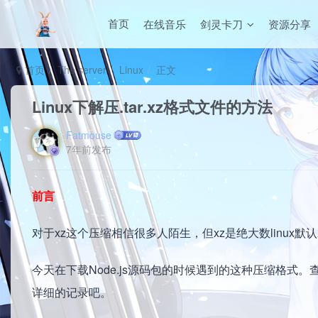
在线音乐
剑灵卡刀
资源分享
首页
首页
The server
Linux
正文
Linux下解压.tar.xz格式文件的方法
Fatmouse
7年前发布
前言
对于xz这个压缩相信很多人陌生，但xz是绝大数linux默
今天在下载Node.js源码包的时候遇到的这种压缩格
详细的记录吧。