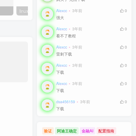
linux系统虚拟主机开启支持SourceGuardian（sg11）加密组件的详细步骤
Alexcc
3年前
0
强大
Alexcc
3年前
0
看不了教程
Alexcc
3年前
0
雷刺下载
Alexcc
3年前
0
下载
Alexcc
3年前
0
下载
dsa456159
3年前
0
下载
验证
阿迪王确定
金融AI
配置指南