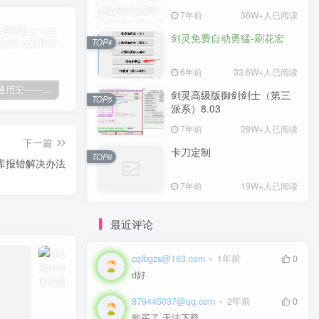
7年前
36W+人已阅读
剑灵免费自动勇猛-刷花宏
TOP4
6年前
33.6W+人已阅读
剑灵免费通用宏——全部游戏都可以用
剑灵免费自动勇猛-刷花宏
剑灵高级版御剑剑士（第三派系）8.03
卡
剑灵高级版御剑剑士（第三
TOP5
派系）8.03
7年前
28W+人已阅读
下一篇
卡刀定制
TOP6
数据库报错解决办法
7年前
19W+人已阅读
最近评论
cqlbgzs@163.com
1年前
0
d好
879445037@qq.com
2年前
0
购买了 无法下载