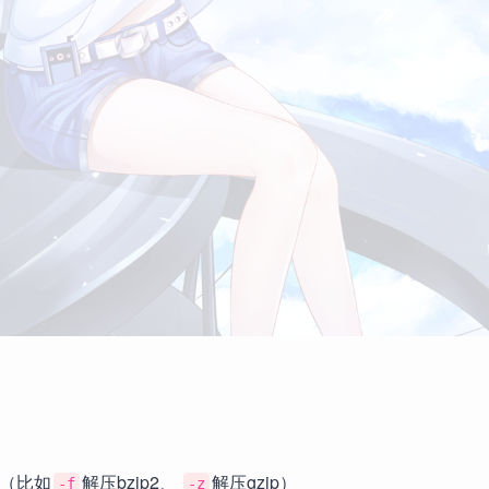
数（比如
解压bzip2、
解压gzip）
-f
-z