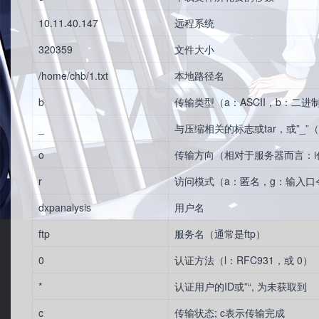
10.11.40.147
远程系统
320359
文件大小
/home/chb/1.txt
本地路径名
b
传输类型（a：ASCII，b：二进
_
与压缩相关的标志或tar，或”_
o
传输方向（相对于服务器而言：i
r
访问模式（a：匿名，g：输入口
dxpanalysis
用户名
ftp
服务名（通常是ftp）
0
认证方法（l：RFC931，或 0）
*
认证用户的ID或”“, 为未获取到
c
传输状态; c表示传输完成