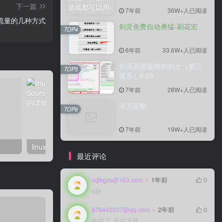
下一篇
7年前
36W+人已阅读
卡流量的几种方式
剑灵免费自动勇猛-刷花宏
TOP4
6年前
33.6W+人已阅读
剑灵高级版御剑剑士（第三
TOP5
派系）8.03
7年前
28W+人已阅读
卡刀定制
TOP6
7年前
19W+人已阅读
linux系统虚拟主机开启支持SourceGuardian（sg11）加密组件的详细步骤
最近评论
cqlbgzs@163.com
1年前
0
d好
879445037@qq.com
2年前
0
购买了 无法下载