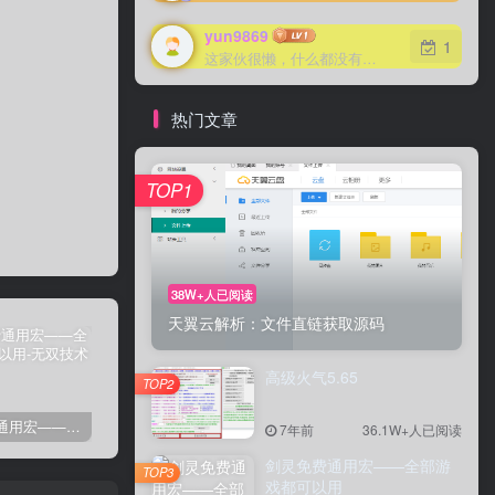
yun9869
1
这家伙很懒，什么都没有写...
热门文章
TOP1
38W+人已阅读
天翼云解析：文件直链获取源码
高级火气5.65
TOP2
剑灵免费通用宏——全部游戏都可以用
剑灵免费自动勇猛-刷花宏
剑灵高级版御剑剑士（第三派系）8.03
卡
7年前
36.1W+人已阅读
剑灵免费通用宏——全部游
TOP3
戏都可以用