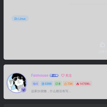
Linux
点赞
0
Fatmouse
关注
0
5399
8
734
1475W+
这家伙很懒，什么都没有写...