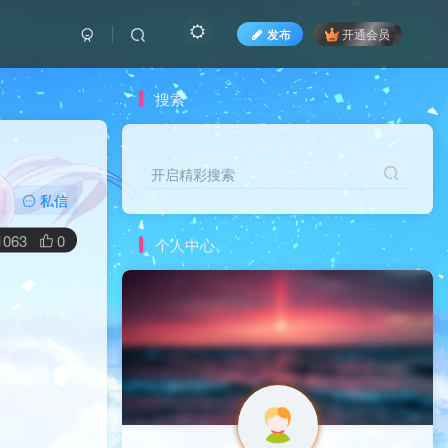
发布
开通会员
搜索
开启精彩搜索
私信
1063
0
个人中心
xpanalysis ftp 0 * c