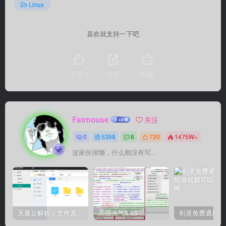
Linux
喜欢就支持一下吧
点赞
0
分享
收藏
Fatmouse
关注
0
5398
8
720
1475W+
这家伙很懒，什么都没有写...
天翼云解析：文件直链获取源码
高级火气5.65