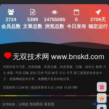
2724
5399
14755085
0
2709天
会员总数
文章总数
浏览总数
今日发布
稳定运行
无双技术网 www.bnskd.com
无双剑灵卡刀宏，剑灵国服，剑灵台服，剑灵美服，日服，各剑士.拳师.力
士.刺客..气功.召唤.灵剑.咒术.气宗.枪手.斗士.弓手.第三派系职业专业卡
刀，资源网络技术分享，免费图片音乐外链分享。
页面耗时 0.238 秒 | 数据库查询 9 次 | 内存 10.63 MB
云网盘
熊猫图床
看套图
申请友链
友情链接：