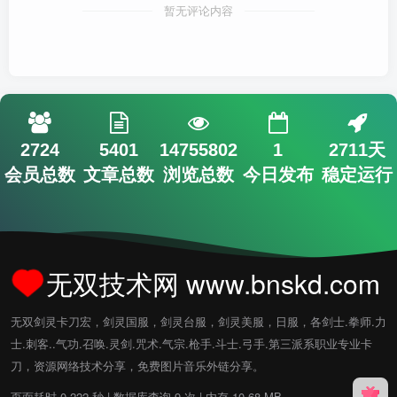
暂无评论内容
2724
5401
14755802
1
2711天
会员总数
文章总数
浏览总数
今日发布
稳定运行
无双技术网 www.bnskd.com
无双剑灵卡刀宏，剑灵国服，剑灵台服，剑灵美服，日服，各剑士.拳师.力
士.刺客..气功.召唤.灵剑.咒术.气宗.枪手.斗士.弓手.第三派系职业专业卡
刀，资源网络技术分享，免费图片音乐外链分享。
页面耗时 0.222 秒 | 数据库查询 9 次 | 内存 10.68 MB