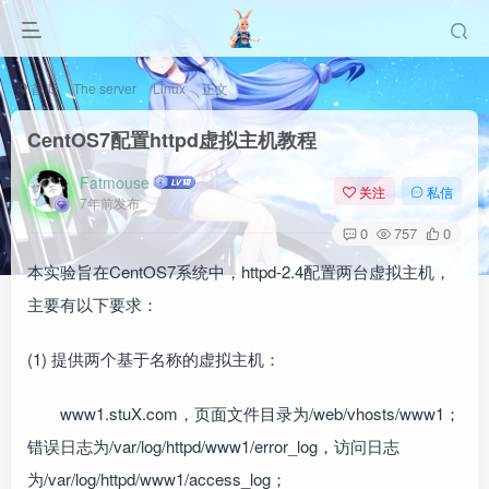
首页
The server
Linux
正文
CentOS7配置httpd虚拟主机教程
Fatmouse
关注
私信
7年前发布
0
757
0
本实验旨在CentOS7系统中，httpd-2.4配置两台虚拟主机，
主要有以下要求：
(1) 提供两个基于名称的虚拟主机：
www1.stuX.com，页面文件目录为/web/vhosts/www1；
错误日志为/var/log/httpd/www1/error_log，访问日志
为/var/log/httpd/www1/access_log；