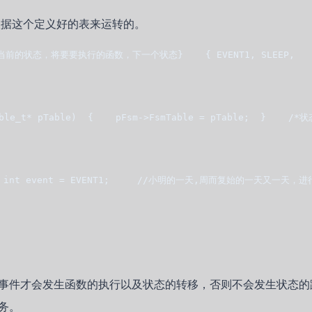
根据这个定义好的表来运转的。
的状态，将要要执行的函数，下一个状态}    { EVENT1, SLEEP,      GetUp,  
ble_t* pTable)  {    pFsm->FsmTable = pTable;  }    /*
    int event = EVENT1;     //小明的一天,周而复始的一天又一天，进行着相同的
事件才会发生函数的执行以及状态的转移，否则不会发生状态的
务。