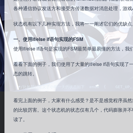
各种通信协议发送方和接受方传递数据对消息处理，游戏
状态机有以下几种实现方法，我将一一阐述它们的优缺点
一、使用if/else if语句实现的FSM
使用if/else if语句是实现的FSM最简单最易懂的方法，
看看下面的例子，我们使用了大量的if/else if语句
态的跳转。
  //比如我们定义了小明一天的状态如下  enum  {    GET_UP,    GO_T
看完上面的例子，大家有什么感受？是不是感觉程序虽然
的比较厉害。这个状态机的状态仅有几个，代码膨胀并不
读了。