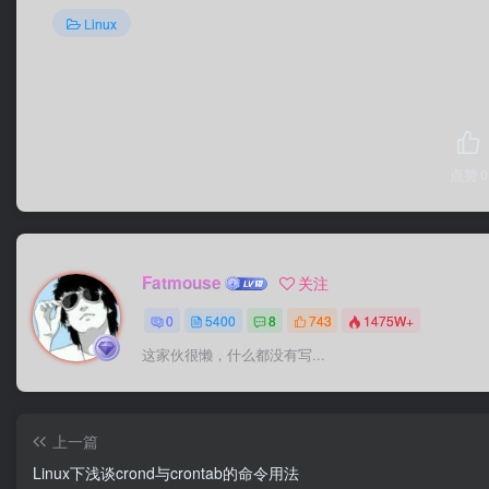
Linux
点赞
0
Fatmouse
关注
0
5400
8
743
1475W+
这家伙很懒，什么都没有写...
上一篇
Linux下浅谈crond与crontab的命令用法