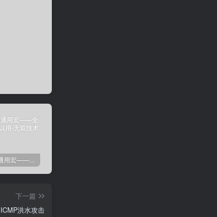
剑灵免费通用宏——全部游戏都可以用
剑灵免费自动勇猛-刷花宏
剑灵高级版御剑剑士（第三派系）8.03
卡
下一篇
之ICMP洪水攻击