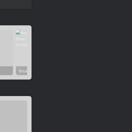
linux系统虚拟主机开启支持SourceGuardian（sg11）加密组件的详细步骤