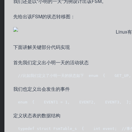
我们还是以“小明的一天”为例设计出该FSM。
先给出该FSM的状态转移图：
下面讲解关键部分代码实现
首先我们定义出小明一天的活动状态
  //比如我们定义了小明一天的状态如下  enum  {    GET_UP,    G
我们也定义出会发生的事件
  enum  {    EVENT1 = 1,    EVENT2,    EVENT3,  };
定义状态表的数据结构
  typedef struct FsmTable_s  {    int event;  /