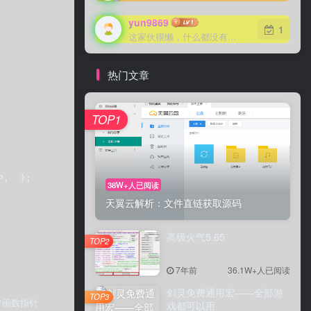
yun9869
yun9869
1
1
这家伙很懒，什么都没有写...
这家伙很懒，什么都没有写...
热门文章
TOP1
TOP1
,  };  
38W+人已阅读
38W+人已阅读
天翼云解析：文件直链获取源码
天翼云解析：文件直链获取源码
高级火气5.65
高级火气5.65
TOP2
TOP2
7年前
7年前
36.1W+人已阅读
36.1W+人已阅读
剑灵免费通用宏——全部游
剑灵免费通用宏——全部游
TOP3
TOP3
 //函数指针    int NextState; //下一个状态  }FsmTable_t;  
戏都可以用
戏都可以用