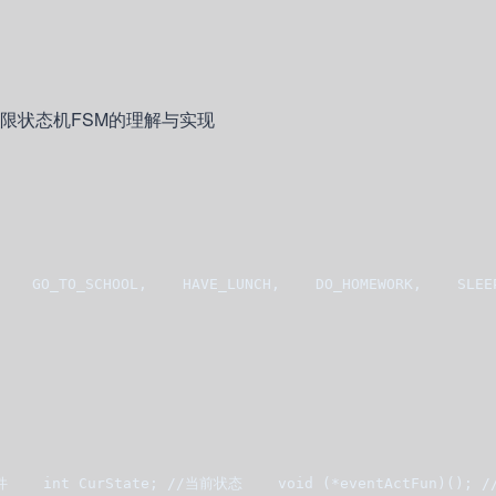
O_TO_SCHOOL,    HAVE_LUNCH,    DO_HOMEWORK,    SLEEP
  
/事件    int CurState; //当前状态    void (*eventActFun)();