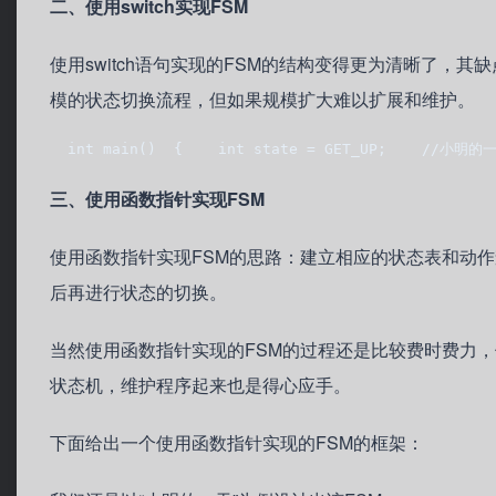
二、使用switch实现FSM
使用switch语句实现的FSM的结构变得更为清晰了
模的状态切换流程，但如果规模扩大难以扩展和维护。
  int main()  {    int state = GET_UP;    //小明的一天
三、使用函数指针实现FSM
使用函数指针实现FSM的思路：建立相应的状态表和动
后再进行状态的切换。
当然使用函数指针实现的FSM的过程还是比较费时费力
状态机，维护程序起来也是得心应手。
下面给出一个使用函数指针实现的FSM的框架：