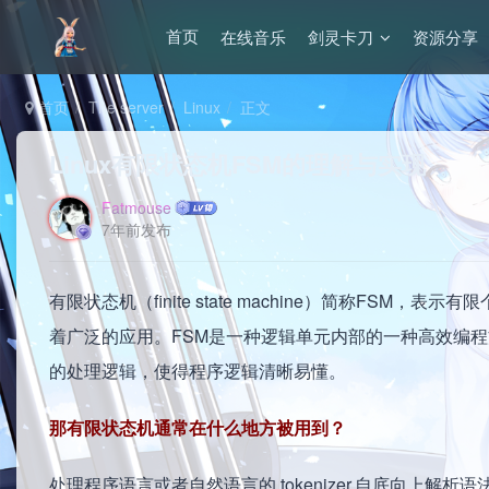
在线音乐
剑灵卡刀
资源分享
首页
首页
The server
Linux
正文
Linux有限状态机FSM的理解与实现
Fatmouse
7年前发布
有限状态机（finite state machine）简称F
着广泛的应用。FSM是一种逻辑单元内部的一种高效编
的处理逻辑，使得程序逻辑清晰易懂。
那有限状态机通常在什么地方被用到？
处理程序语言或者自然语言的 tokenizer,自底向上解析语法的