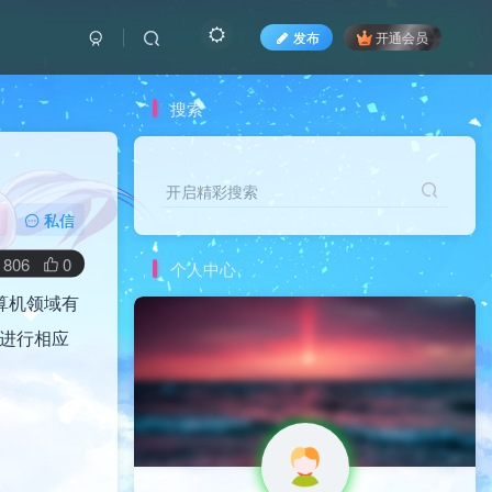
发布
开通会员
搜索
开启精彩搜索
开启精彩搜索
私信
806
0
个人中心
计算机领域有
进行相应