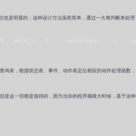
，其缺点也是明显的：这种设计方法虽然简单，通过一大堆判断来处
    while (1)    {        switch(state)      {      ca
作查询表，根据状态表、事件、动作表定位相应的动作处理函数，
，但是这一切都是值得的，因为当你的程序规模大时候，基于这种