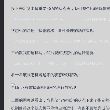
接下来定义出最重要FSM的状态表，我们整个FSM就是
  FsmTable_t XiaoMingTable[] =  {    //{到来的事件，当前
状态机的注册、状态转移、事件处理的动作实现
  /*状态机注册*/  void FSM_Regist(FSM_t* pFsm, FsmTa
主函数我们这样写，然后观察状态机的运转情况
  int main()  {    FSM_t fsm;    InitFsm(&fsm);
看一看该状态机跑起来的状态转移情况：
上面的图可以看出，当且仅当在指定的状态下来了指定的
机制使得这个状态机不停地自动运转，有条不絮地完成任