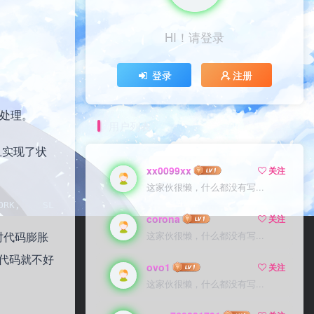
HI！请登录
HI！请登录
登录
登录
注册
注册
辑处理。
用户列表
且实现了状
xx0099xx
xx0099xx
关注
关注
这家伙很懒，什么都没有写...
这家伙很懒，什么都没有写...
  SLEEP,  };      int main()  {    int state = GET_UP;
corona
corona
关注
关注
时代码膨胀
这家伙很懒，什么都没有写...
这家伙很懒，什么都没有写...
代码就不好
ovo1
ovo1
关注
关注
这家伙很懒，什么都没有写...
这家伙很懒，什么都没有写...