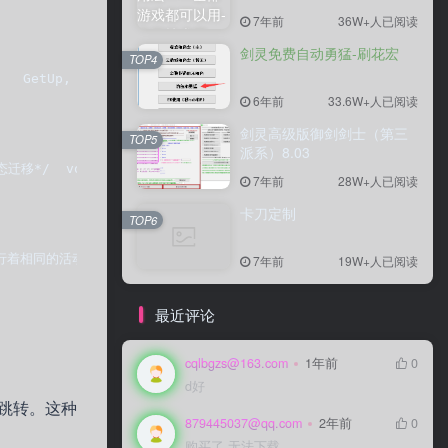
7年前
7年前
36W+人已阅读
36W+人已阅读
剑灵免费自动勇猛-刷花宏
剑灵免费自动勇猛-刷花宏
TOP4
TOP4
  GET_UP },    { EVENT2, GET_UP,     Go2School,  GO_TO
6年前
6年前
33.6W+人已阅读
33.6W+人已阅读
剑灵高级版御剑剑士（第三
剑灵高级版御剑剑士（第三
TOP5
TOP5
派系）8.03
派系）8.03
状态迁移*/  void FSM_StateTransfer(FSM_t* pFsm, int state
7年前
7年前
28W+人已阅读
28W+人已阅读
卡刀定制
卡刀定制
TOP6
TOP6
活动    while (1)    {      printf("event %d is coming.
7年前
7年前
19W+人已阅读
19W+人已阅读
最近评论
cqlbgzs@163.com
cqlbgzs@163.com
1年前
1年前
0
0
d好
d好
跳转。这种
879445037@qq.com
879445037@qq.com
2年前
2年前
0
0
购买了 无法下载
购买了 无法下载