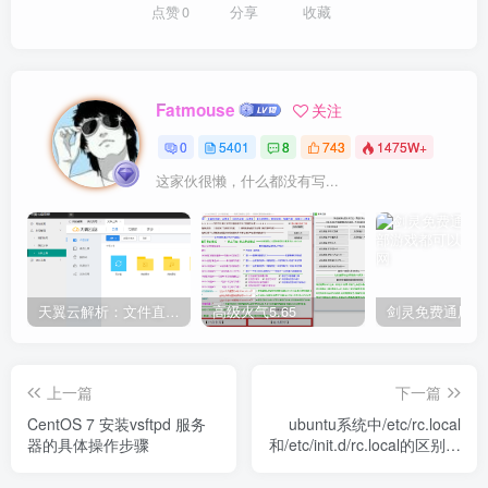
点赞
0
分享
收藏
Fatmouse
关注
0
5401
8
743
1475W+
这家伙很懒，什么都没有写...
天翼云解析：文件直链获取源码
高级火气5.65
上一篇
下一篇
CentOS 7 安装vsftpd 服务
ubuntu系统中/etc/rc.local
器的具体操作步骤
和/etc/init.d/rc.local的区别详
解