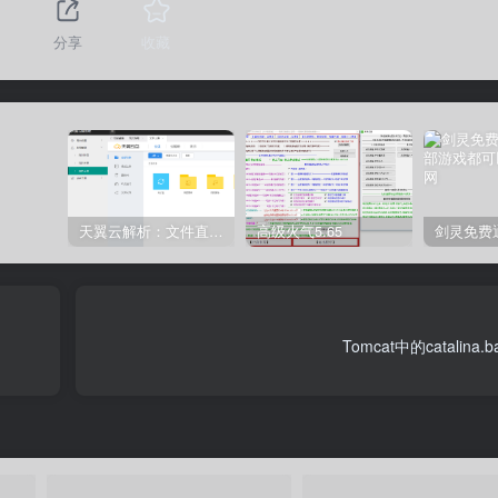
分享
收藏
天翼云解析：文件直链获取源码
高级火气5.65
Tomcat中的catalin