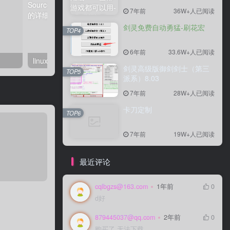
7年前
36W+人已阅读
剑灵免费自动勇猛-刷花宏
TOP4
6年前
33.6W+人已阅读
linux系统虚拟主机开启支持SourceGuardian（sg11）加密组件的详细步骤
剑灵高级版御剑剑士（第三
TOP5
派系）8.03
7年前
28W+人已阅读
卡刀定制
TOP6
7年前
19W+人已阅读
最近评论
cqlbgzs@163.com
1年前
0
d好
879445037@qq.com
2年前
0
购买了 无法下载