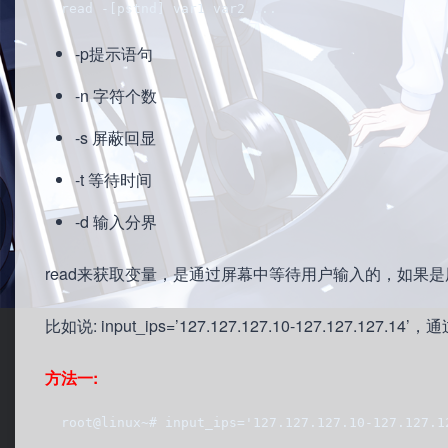
  read -[pstnd] var1 var2 ...
-p提示语句
-n 字符个数
-s 屏蔽回显
-t 等待时间
-d 输入分界
read来获取变量，是通过屏幕中等待用户输入的，如果是
比如说: input_ips=’127.127.127.10-127.127.127.
方法一:
  root@linux~# input_ips='127.127.127.10-127.127.1