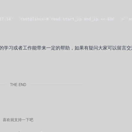
27.14'   root@linux~# read start_ip end_ip <<-EOF   > `e
的学习或者工作能带来一定的帮助，如果有疑问大家可以留言交
THE END
喜欢就支持一下吧