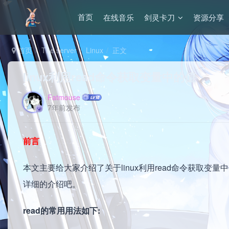
在线音乐
剑灵卡刀
资源分享
首页
首页
The server
Linux
正文
linux利用read命令获取变量中的值
Fatmouse
7年前发布
前言
本文主要给大家介绍了关于linux利用read命令获取
详细的介绍吧。
read的常用用法如下: