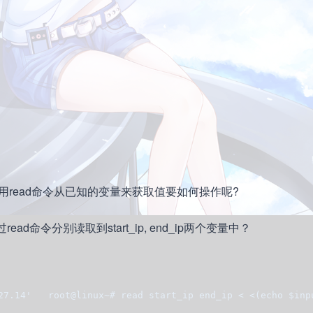
用read命令从已知的变量来获取值要如何操作呢?
14’，通过read命令分别读取到start_ip, end_ip两个变量中？
27.14'   root@linux~# read start_ip end_ip < <(echo $inp