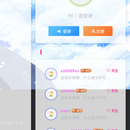
HI！请登录
登录
注册
用户列表
xx0099xx
关注
这家伙很懒，什么都没有写...
corona
关注
这家伙很懒，什么都没有写...
ovo1
关注
这家伙很懒，什么都没有写...
ut_ips | awk -F'-' '{print $1, $2}')   root@linux~# echo