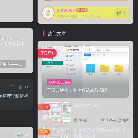
yun9869
1
这家伙很懒，什么都没有写...
热门文章
TOP1
剑灵免费通用宏——全部游戏都可以用
剑灵免费自动勇猛-刷花宏
剑灵高级版御剑剑士（第三派系）8.03
卡
38W+人已阅读
下一篇
天翼云解析：文件直链获取源码
a.bat原理详细解析
高级火气5.65
TOP2
7年前
36.1W+人已阅读
剑灵免费通用宏——全部游
TOP3
戏都可以用