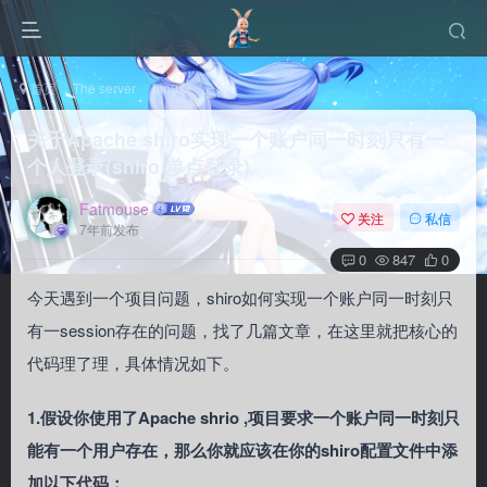
首页
The server
Linux
正文
关于Apache shiro实现一个账户同一时刻只有一
个人登录(shiro 单点登录)
Fatmouse
关注
私信
7年前发布
0
847
0
今天遇到一个项目问题，shiro如何实现一个账户同一时刻只
有一session存在的问题，找了几篇文章，在这里就把核心的
代码理了理，具体情况如下。
1.假设你使用了Apache shrio ,项目要求一个账户同一时刻只
能有一个用户存在，那么你就应该在你的shiro配置文件中添
加以下代码：