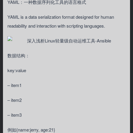
YAML：一种数据序列化工具的语言格式
YAML is a data serialization format designed for human
readability and interaction with scripting languages.
数据结构：
key:value
– item1
– item2
– item3
例如{name:jerry, age:21}