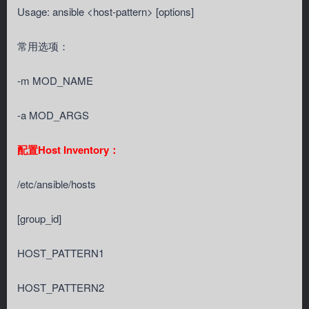
Usage: ansible <host-pattern> [options]
常用选项：
-m MOD_NAME
-a MOD_ARGS
配置Host Inventory：
/etc/ansible/hosts
[group_id]
HOST_PATTERN1
HOST_PATTERN2