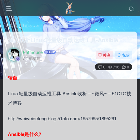
首页
The server
Linux
正文
深入浅析Linux轻量级自动运维工具-Ansible
Fatmouse
关注
私信
7年前发布
0
716
0
转自
Linux轻量级自动运维工具-Ansible浅析 – ~微风~ – 51CTO技
术博客
http://weiweidefeng.blog.51cto.com/1957995/1895261
Ansible是什么?