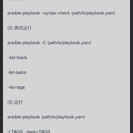
ansible-playbook –syntax-check /path/to/playbook.yaml
(2) 测试运行
ansible-playbook -C /path/to/playbook.yaml
–list-hosts
-list-tasks
–list-tags
(3) 运行
ansible-playbook /path/to/playbook.yaml
-t TAGS, –tags=TAGS