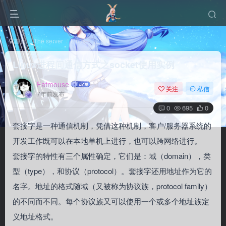
首页
The server
Linux
正文
Linux进程间通信方式之socket使用实例
Fatmouse
关注
私信
7年前发布
0
695
0
套接字是一种通信机制，凭借这种机制，客户/服务器系统的
开发工作既可以在本地单机上进行，也可以跨网络进行。
套接字的特性有三个属性确定，它们是：域（domain），类
型（type），和协议（protocol）。套接字还用地址作为它的
名字。地址的格式随域（又被称为协议族，protocol family）
的不同而不同。每个协议族又可以使用一个或多个地址族定
义地址格式。