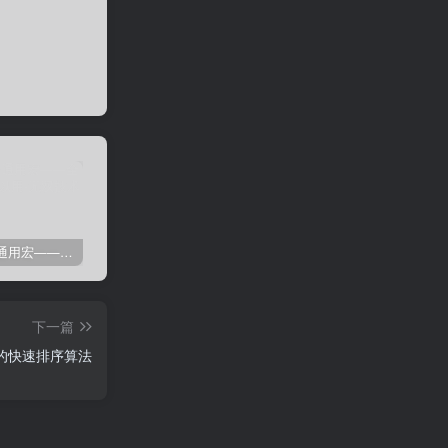
剑灵免费通用宏——全部游戏都可以用
剑灵免费自动勇猛-刷花宏
剑灵高级版御剑剑士（第三派系）8.03
卡
下一篇
板的快速排序算法