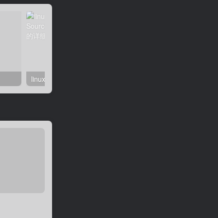
linux系统虚拟主机开启支持SourceGuardian（sg11）加密组件的详细步骤