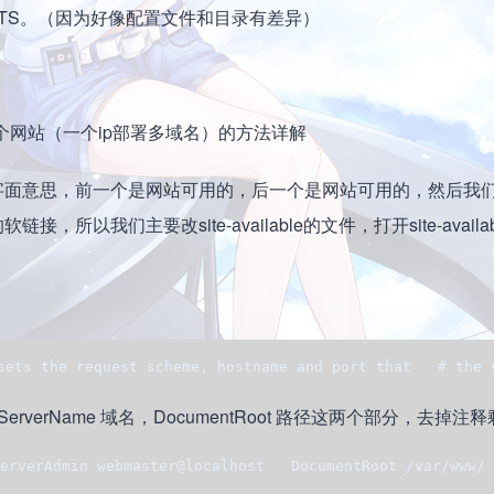
04.1 LTS。（因为好像配置文件和目录有差异）
nabled根据字面意思，前一个是网站可用的，后一个是网站可用的，然后
件的软链接，所以我们主要改site-available的文件，打开site-avail
sets the request scheme, hostname and port that   # the 
rName 域名，DocumentRoot 路径这两个部分，去掉注
verAdmin webmaster@localhost   DocumentRoot /var/www/ 