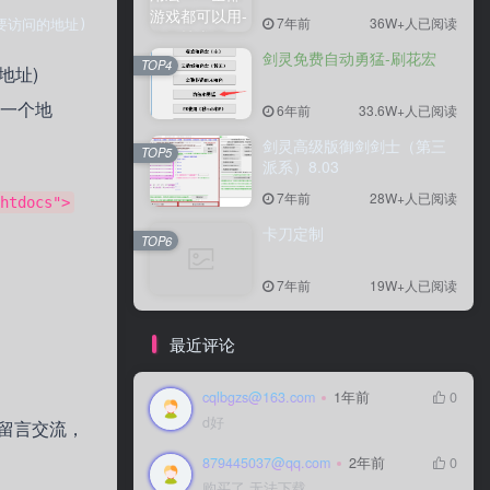
7年前
7年前
36W+人已阅读
36W+人已阅读
(你想要访问的地址) http://*******(想要代理的地址)
剑灵免费自动勇猛-刷花宏
剑灵免费自动勇猛-刷花宏
TOP4
TOP4
的地址)
另一个地
6年前
6年前
33.6W+人已阅读
33.6W+人已阅读
剑灵高级版御剑剑士（第三
剑灵高级版御剑剑士（第三
TOP5
TOP5
派系）8.03
派系）8.03
7年前
7年前
28W+人已阅读
28W+人已阅读
htdocs">
卡刀定制
卡刀定制
TOP6
TOP6
7年前
7年前
19W+人已阅读
19W+人已阅读
最近评论
cqlbgzs@163.com
cqlbgzs@163.com
1年前
1年前
0
0
d好
d好
留言交流，
879445037@qq.com
879445037@qq.com
2年前
2年前
0
0
购买了 无法下载
购买了 无法下载