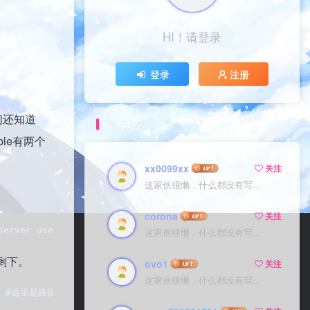
HI！请登录
HI！请登录
登录
登录
注册
注册
我们还知道
用户列表
able有两个
xx0099xx
xx0099xx
关注
关注
这家伙很懒，什么都没有写...
这家伙很懒，什么都没有写...
corona
corona
关注
关注
server uses to identify itself. This is used when creati
这家伙很懒，什么都没有写...
这家伙很懒，什么都没有写...
释剩下。
ovo1
ovo1
关注
关注
这家伙很懒，什么都没有写...
这家伙很懒，什么都没有写...
 #这里是路径   ErrorLog ${APACHE_LOG_DIR}/error.log   Custo