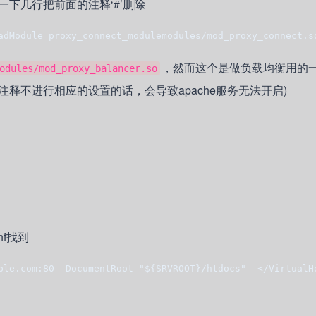
，找到一下几行把前面的注释‘#’删除
adModule proxy_connect_modulemodules/mod_proxy_connect.s
，然而这个是做负载均衡用的
odules/mod_proxy_balancer.so
释不进行相应的设置的话，会导致apache服务无法开启)
onf找到
ple.com:80  DocumentRoot "${SRVROOT}/htdocs"  </VirtualH