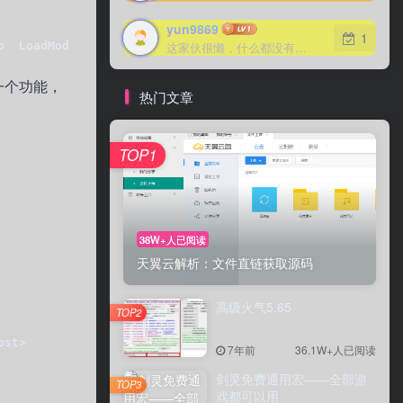
yun9869
yun9869
1
1
o  LoadModule proxy_ftp_modulemodules/mod_proxy_ftp.so  
这家伙很懒，什么都没有写...
这家伙很懒，什么都没有写...
一个功能，
热门文章
TOP1
TOP1
38W+人已阅读
38W+人已阅读
天翼云解析：文件直链获取源码
天翼云解析：文件直链获取源码
高级火气5.65
高级火气5.65
TOP2
TOP2
ost>
7年前
7年前
36.1W+人已阅读
36.1W+人已阅读
剑灵免费通用宏——全部游
剑灵免费通用宏——全部游
TOP3
TOP3
戏都可以用
戏都可以用