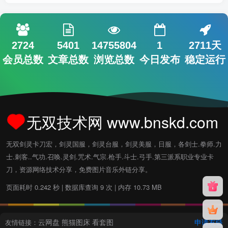
2724
5401
14755804
1
2711天
会员总数
文章总数
浏览总数
今日发布
稳定运行
无双技术网 www.bnskd.com
无双剑灵卡刀宏，剑灵国服，剑灵台服，剑灵美服，日服，各剑士.拳师.力
士.刺客..气功.召唤.灵剑.咒术.气宗.枪手.斗士.弓手.第三派系职业专业卡
刀，资源网络技术分享，免费图片音乐外链分享。
页面耗时 0.242 秒 | 数据库查询 9 次 | 内存 10.73 MB
云网盘
熊猫图床
看套图
申请友链
友情链接：