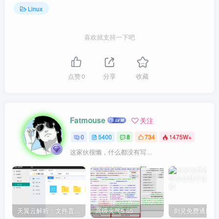
Linux
喜欢就支持一下吧
点赞
0
分享
收藏
Fatmouse
关注
0
5400
8
734
1475W+
这家伙很懒，什么都没有写...
天翼云解析：文件直链获取源码
高级火气5.65