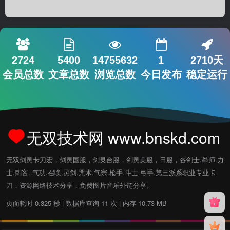
2724
5400
14755632
1
2710天
会员总数
文章总数
浏览总数
今日发布
稳定运行
无双技术网 www.bnskd.com
无双剑灵卡刀宏，剑灵国服，剑灵台服，剑灵美服，日服，各剑士.拳师.力
士.刺客..气功.召唤.灵剑.咒术.气宗.枪手.斗士.弓手.第三派系职业专业卡
刀，资源网络技术分享，免费图片音乐外链分享。
页面耗时 0.325 秒 | 数据库查询 11 次 | 内存 10.73 MB