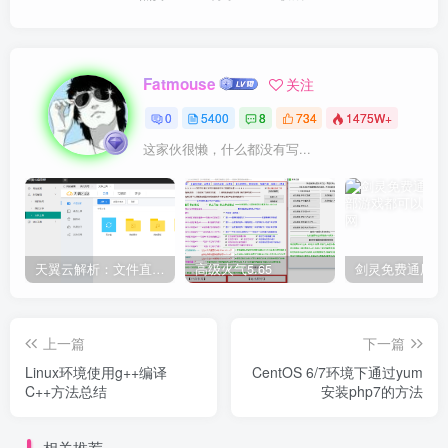
Fatmouse
关注
0
5400
8
734
1475W+
这家伙很懒，什么都没有写...
天翼云解析：文件直链获取源码
高级火气5.65
上一篇
下一篇
Linux环境使用g++编译
CentOS 6/7环境下通过yum
C++方法总结
安装php7的方法
相关推荐