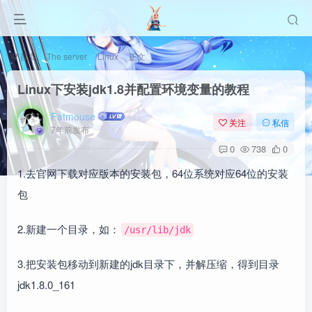
首页
The server
Linux
正文
Linux下安装jdk1.8并配置环境变量的教程
Fatmouse
关注
私信
7年前发布
0
738
0
1.去官网下载对应版本的安装包，64位系统对应64位的安装
包
2.新建一个目录，如：
/usr/lib/jdk
3.把安装包移动到新建的jdk目录下，并解压缩，得到目录
jdk1.8.0_161