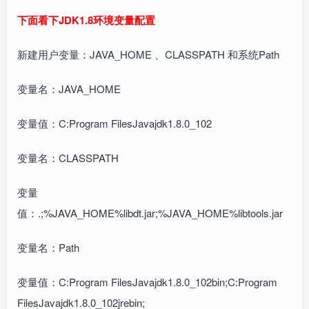
下面看下JDK1.8环境变量配置
新建用户变量：JAVA_HOME 、CLASSPATH 和系统Path
变量名：JAVA_HOME
变量值：C:Program FilesJavajdk1.8.0_102
变量名：CLASSPATH
变量
值：.;%JAVA_HOME%libdt.jar;%JAVA_HOME%libtools.jar
变量名：Path
变量值：C:Program FilesJavajdk1.8.0_102bin;C:Program
FilesJavajdk1.8.0_102jrebin;