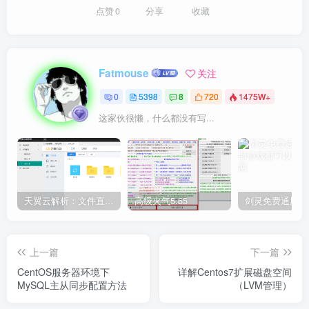
点赞
0
分享
收藏
Fatmouse
关注
0
5398
8
720
1475W+
这家伙很懒，什么都没有写...
天翼云解析：文件直链获取源码
高级火气5.65
上一篇
下一篇
CentOS服务器环境下
详解Centos7扩展磁盘空间
MySQL主从同步配置方法
（LVM管理）