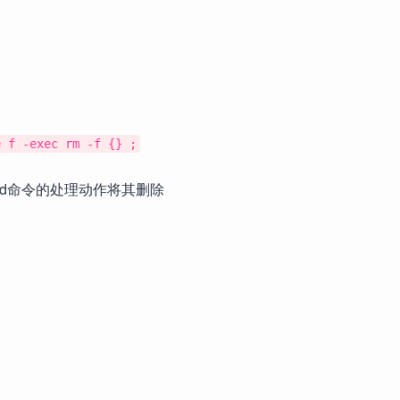
f -exec rm -f {} ;
ind命令的处理动作将其删除