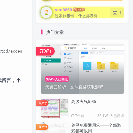
yun9869
1
这家伙很懒，什么都没有写...
热门文章
TOP1
ess  将会删除/var/log/httpd/access目录以及其下所有文件、文件夹 
38W+人已阅读
我留言，小
天翼云解析：文件直链获取源码
高级火气5.65
TOP2
7年前
36.1W+人已阅读
剑灵免费通用宏——全部游
TOP3
戏都可以用