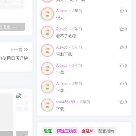
Alexcc
3年前
0
强大
剑灵免费通用宏——全部游戏都可以用
剑灵免费自动勇猛-刷花宏
剑灵高级版御剑剑士（第三派系）8.03
卡
Alexcc
3年前
0
看不了教程
Alexcc
3年前
0
下一篇
雷刺下载
如何使用日历详解
Alexcc
3年前
0
下载
Alexcc
3年前
0
下载
dsa456159
3年前
0
下载
验证
阿迪王确定
金融AI
配置指南
linux系统虚拟主机开启支持SourceGuardian（sg11）加密组件的详细步骤