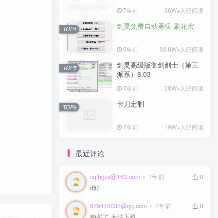
7年前
36W+人已阅读
剑灵免费自动勇猛-刷花宏
TOP4
6年前
33.6W+人已阅读
剑灵高级版御剑剑士（第三
TOP5
派系）8.03
7年前
28W+人已阅读
卡刀定制
TOP6
7年前
19W+人已阅读
最近评论
cqlbgzs@163.com
1年前
0
d好
879445037@qq.com
2年前
0
购买了 无法下载