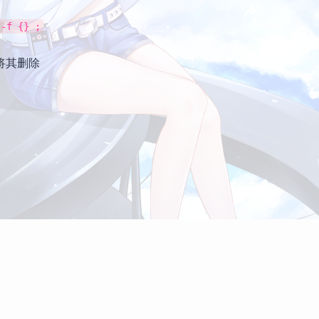
 -f {} ;
作将其删除