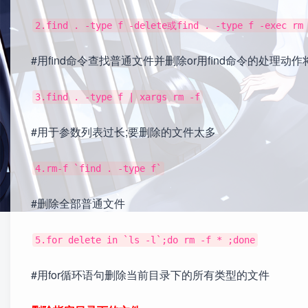
2.find . -type f -delete或find . -type f -exec rm
#用find命令查找普通文件并删除or用find命令的处理动
3.find . -type f | xargs rm -f
#用于参数列表过长;要删除的文件太多
4.rm-f `find . -type f`
#删除全部普通文件
5.for delete in `ls -l`;do rm -f * ;done
#用for循环语句删除当前目录下的所有类型的文件