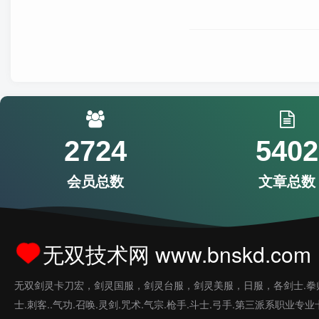
2724
5402
会员总数
文章总数
无双技术网 www.bnskd.com
无双剑灵卡刀宏，剑灵国服，剑灵台服，剑灵美服，日服，各剑士.拳
士.刺客..气功.召唤.灵剑.咒术.气宗.枪手.斗士.弓手.第三派系职业专