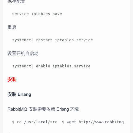
保存配置
  service iptables save
重启
  systemctl restart iptables.service
设置开机自启动
  systemctl enable iptables.service
安装
安装 Erlang
RabbitMQ 安装需要依赖 Erlang 环境
  $ cd /usr/local/src  $ wget http://www.rabbitmq.co