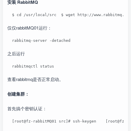
安装 RabbitMQ
  $ cd /usr/local/src  $ wget http://www.rabbitmq.co
仅仅rabbitMQ01运行：
  rabbitmq-server -detached
之后运行
  rabbitmqctl status
查看rabbitmq是否正常启动。
创建集群：
首先搞个密钥认证：
  [root@fz-rabbitMQ01 src]# ssh-keygen    [root@fz-r