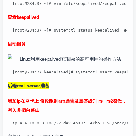
  [root@234c37 ~]# vim /etc/keepalived/keepalived.co
查看keepalived
  [root@234c37 ~]# systemctl status keepalived  ● ke
启动服务
  [root@234c27 keepalived]# systemctl start keepaliv
后端real_server准备
增加ip在网卡上 修改限制arp通告及应答级别 rs1 rs2都做，
网关并指向路由
  ip a a 10.0.0.100/32 dev ens37  echo 1 > /proc/sys