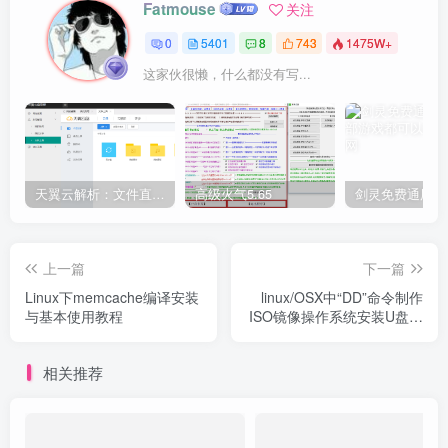
Fatmouse
关注
0
5401
8
743
1475W+
这家伙很懒，什么都没有写...
天翼云解析：文件直链获取源码
高级火气5.65
上一篇
下一篇
Linux下memcache编译安装
linux/OSX中“DD”命令制作
与基本使用教程
ISO镜像操作系统安装U盘的
方法
相关推荐