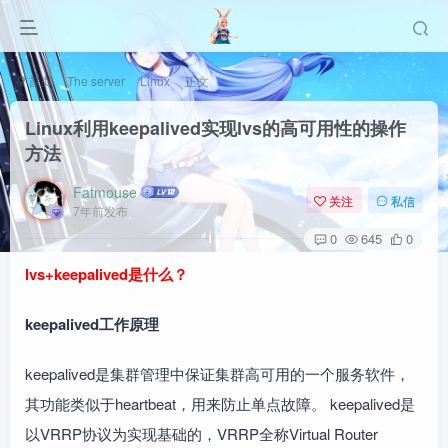
首页
The server
Linux
正文
Linux利用keepalived实现lvs的高可用性的操作
方法
Fatmouse
关注
私信
7年前发布
0
645
0
lvs+keepalived是什么？
keepalived工作原理
keepalived是集群管理中保证集群高可用的一个服务软件，
其功能类似于heartbeat，用来防止单点故障。 keepalived是
以VRRP协议为实现基础的，VRRP全称Virtual Router