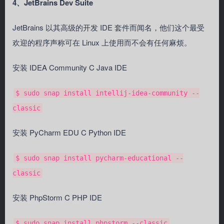
4、JetBrains Dev Suite
JetBrains 以其高级的开发 IDE 套件而闻名，他们这个最受
欢迎的程序声称可在 Linux 上使用而不会有任何麻烦。
安装 IDEA Community C Java IDE
$ sudo snap install intellij-idea-community --
classic
安装 PyCharm EDU C Python IDE
$ sudo snap install pycharm-educational --
classic
安装 PhpStorm C PHP IDE
$ sudo snap install phpstorm --classic