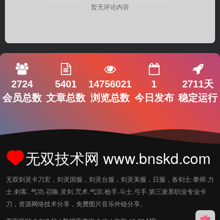
暂无评论内容
2724
5401
14756021
1
2711天
会员总数
文章总数
浏览总数
今日发布
稳定运行
无双技术网 www.bnskd.com
无双剑灵卡刀宏，剑灵国服，剑灵台服，剑灵美服，日服，各剑士.拳师.力
士.刺客..气功.召唤.灵剑.咒术.气宗.枪手.斗士.弓手.第三派系职业专业卡
刀，资源网络技术分享，免费图片音乐外链分享。