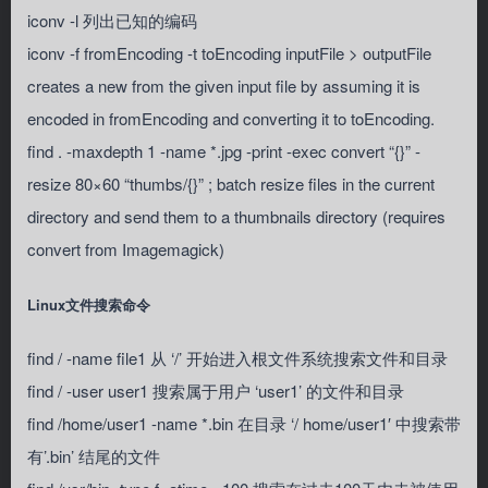
iconv -l 列出已知的编码
iconv -f fromEncoding -t toEncoding inputFile > outputFile
creates a new from the given input file by assuming it is
encoded in fromEncoding and converting it to toEncoding.
find . -maxdepth 1 -name *.jpg -print -exec convert “{}” -
resize 80×60 “thumbs/{}” ; batch resize files in the current
directory and send them to a thumbnails directory (requires
convert from Imagemagick)
Linux文件搜索命令
find / -name file1 从 ‘/’ 开始进入根文件系统搜索文件和目录
find / -user user1 搜索属于用户 ‘user1’ 的文件和目录
find /home/user1 -name *.bin 在目录 ‘/ home/user1′ 中搜索带
有’.bin’ 结尾的文件