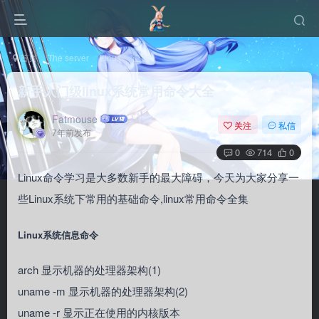
首页
The server
Linux
正文
新手入门级linux系统常用命令大全
Fatmouse
关注
私信
7年前发布
0
714
0
Linux命令学习是大多数新手的最大障碍，今天为大家分享一
些Linux系统下常用的基础命令,linux常用命令全集
Linux系统信息命令
arch 显示机器的处理器架构(1)
uname -m 显示机器的处理器架构(2)
uname -r 显示正在使用的内核版本