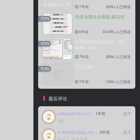
7年前
36W+人已阅读
剑灵免费自动勇猛-刷花宏
TOP4
6年前
33.6W+人已阅读
剑灵高级版御剑剑士（第三
TOP5
派系）8.03
7年前
28W+人已阅读
卡刀定制
TOP6
7年前
19W+人已阅读
最近评论
cqlbgzs@163.com
1年前
0
d好
879445037@qq.com
2年前
0
购买了 无法下载