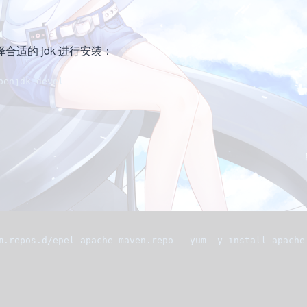
选择合适的 jdk 进行安装：
penjdk-devel
m.repos.d/epel-apache-maven.repo   yum -y install apache