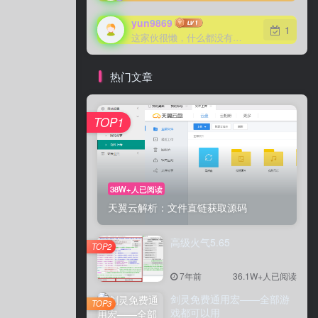
yun9869
1
这家伙很懒，什么都没有写...
热门文章
TOP1
38W+人已阅读
天翼云解析：文件直链获取源码
高级火气5.65
TOP2
7年前
36.1W+人已阅读
剑灵免费通用宏——全部游
TOP3
戏都可以用