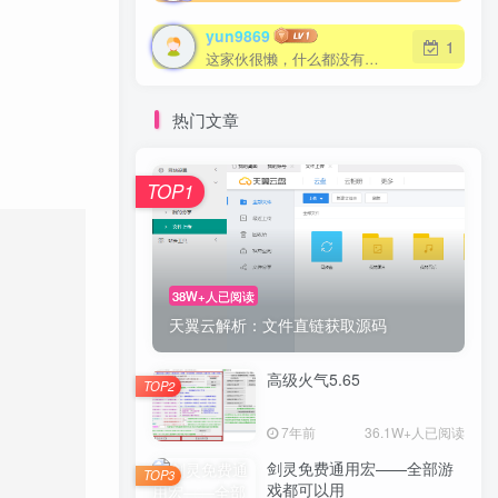
yun9869
yun9869
1
1
这家伙很懒，什么都没有写...
这家伙很懒，什么都没有写...
热门文章
TOP1
TOP1
38W+人已阅读
38W+人已阅读
天翼云解析：文件直链获取源码
天翼云解析：文件直链获取源码
高级火气5.65
高级火气5.65
TOP2
TOP2
7年前
7年前
36.1W+人已阅读
36.1W+人已阅读
剑灵免费通用宏——全部游
剑灵免费通用宏——全部游
TOP3
TOP3
戏都可以用
戏都可以用