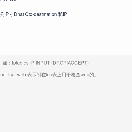
P -j Dnat Cto-destination 私IP
bles -P INPUT (DROP|ACCEPT)
ound_tcp_web 表示附在tcp表上用于检查web的。