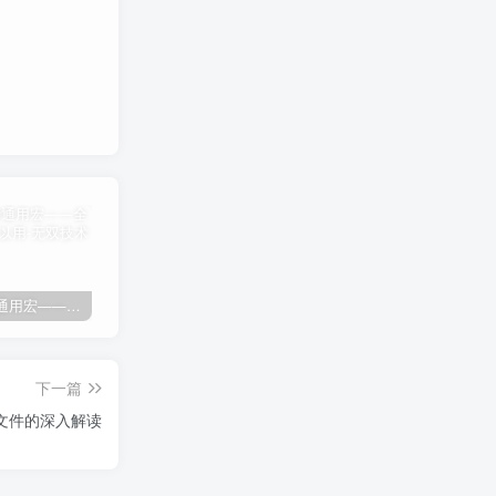
剑灵免费通用宏——全部游戏都可以用
剑灵免费自动勇猛-刷花宏
剑灵高级版御剑剑士（第三派系）8.03
卡
下一篇
tab 文件的深入解读