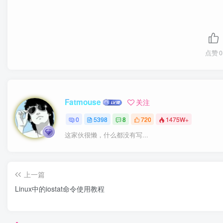
点赞
0
Fatmouse
关注
0
5398
8
720
1475W+
这家伙很懒，什么都没有写...
上一篇
Linux中的iostat命令使用教程