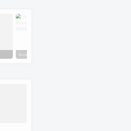
linux系统虚拟主机开启支持SourceGuardian（sg11）加密组件的详细步骤