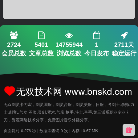
2724
5401
14755944
1
2711天
会员总数
文章总数
浏览总数
今日发布
稳定运行
无双技术网 www.bnskd.com
无双剑灵卡刀宏，剑灵国服，剑灵台服，剑灵美服，日服，各剑士.拳师.力
士.刺客..气功.召唤.灵剑.咒术.气宗.枪手.斗士.弓手.第三派系职业专业卡
刀，资源网络技术分享，免费图片音乐外链分享。
页面耗时 0.276 秒 | 数据库查询 9 次 | 内存 10.67 MB