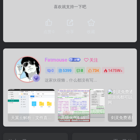
喜欢就支持一下吧
点赞
0
分享
收藏
Fatmouse
关注
0
5399
8
734
1475W+
这家伙很懒，什么都没有写...
天翼云解析：文件直链获取源码
高级火气5.65