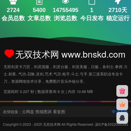
2724
5400
14755495
1
2710天
会员总数
文章总数
浏览总数
今日发布
稳定运行
无双技术网 www.bnskd.com
无双剑灵卡刀宏，剑灵国服，剑灵台服，剑灵美服，日服，各剑士.拳师.力
士.刺客..气功.召唤.灵剑.咒术.气宗.枪手.斗士.弓手.第三派系职业专业卡
刀，资源网络技术分享，免费图片音乐外链分享。
页面耗时 0.237 秒 | 数据库查询 9 次 | 内存 10.69 MB
云网盘
熊猫图床
看套图
申请友链
友情链接：
Copyright © 2023 - 2025
无双技术网
All Rights Reserved.
滇ICP备2022005393