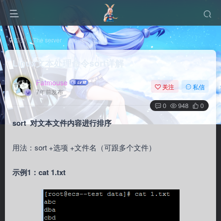
首页
The server
Linux
正文
Linux文本处理命令sort详解
Fatmouse
关注
私信
7年前发布
0
948
0
sort 对文本文件内容进行排序
用法：sort +选项 +文件名（可跟多个文件）
示例1：cat 1.txt