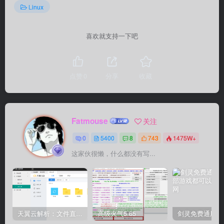
Linux
喜欢就支持一下吧
点赞
0
分享
收藏
Fatmouse
关注
0
5400
8
743
1475W+
这家伙很懒，什么都没有写...
天翼云解析：文件直链获取源码
高级火气5.65