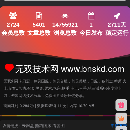
2724
5401
14755921
1
2711天
会员总数
文章总数
浏览总数
今日发布
稳定运行
无双技术网 www.bnskd.com
无双剑灵卡刀宏，剑灵国服，剑灵台服，剑灵美服，日服，各剑士.拳师.力
士.刺客..气功.召唤.灵剑.咒术.气宗.枪手.斗士.弓手.第三派系职业专业卡
刀，资源网络技术分享，免费图片音乐外链分享。
页面耗时 0.284 秒 | 数据库查询 11 次 | 内存 10.70 MB
云网盘
熊猫图床
看套图
申请友链
友情链接：