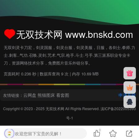
无双技术网 www.bnskd.com
无双剑灵卡刀宏，剑灵国服，剑灵台服，剑灵美服，日服，各剑士.拳师.力
士.刺客..气功.召唤.灵剑.咒术.气宗.枪手.斗士.弓手.第三派系职业专业卡
刀，资源网络技术分享，免费图片音乐外链分享。
页面耗时 0.236 秒 | 数据库查询 9 次 | 内存 10.69 MB
云网盘
熊猫图床
看套图
申请友链
友情链接：
Copyright © 2023 - 2025
无双技术网
All Rights Reserved.
滇ICP备2022005393
号-1
0
欢迎您留下宝贵的见解！