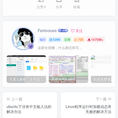
点赞
0
分享
收藏
Fatmouse
关注
0
5399
8
720
1475W+
这家伙很懒，什么都没有写...
天翼云解析：文件直链获取源码
高级火气5.65
上一篇
下一篇
ubuntu下没有中文输入法的
Linux程序运行时加载动态库
解决办法
失败的解决方法