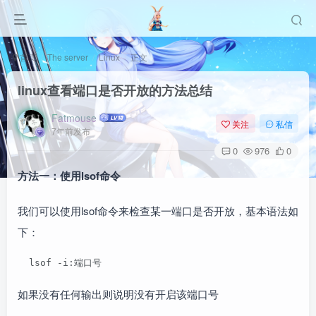
首页
The server
Linux
正文
linux查看端口是否开放的方法总结
Fatmouse
关注
私信
7年前发布
0
976
0
方法一：使用lsof命令
我们可以使用lsof命令来检查某一端口是否开放，基本语法如
下：
  lsof -i:端口号
如果没有任何输出则说明没有开启该端口号