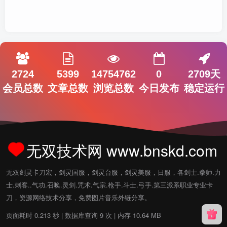
2724
5399
14754762
0
2709天
会员总数
文章总数
浏览总数
今日发布
稳定运行
无双技术网 www.bnskd.com
无双剑灵卡刀宏，剑灵国服，剑灵台服，剑灵美服，日服，各剑士.拳师.力
士.刺客..气功.召唤.灵剑.咒术.气宗.枪手.斗士.弓手.第三派系职业专业卡
刀，资源网络技术分享，免费图片音乐外链分享。
页面耗时 0.213 秒 | 数据库查询 9 次 | 内存 10.64 MB