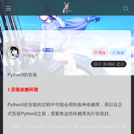
首页
The server
Linux
正文
Linux下安装Python3.6及避坑指南
Fatmouse
关注
私信
7年前发布
0
894
0
Python3的安装
1.安装依赖环境
Python3在安装的过程中可能会用到各种依赖库，所以在正
式安装Python3之前，需要将这些依赖库先行安装好。
  yum -y install zlib-devel bzip2-devel openssl-deve