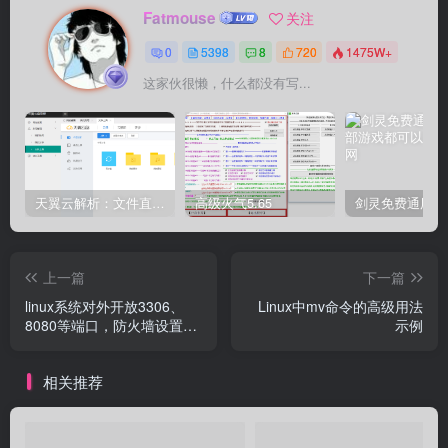
Fatmouse
关注
0
5398
8
720
1475W+
这家伙很懒，什么都没有写...
天翼云解析：文件直链获取源码
高级火气5.65
上一篇
下一篇
linux系统对外开放3306、
Linux中mv命令的高级用法
8080等端口，防火墙设置详
示例
解
相关推荐