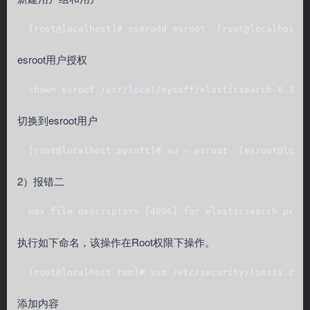
  [root@localhost]# useradd esroot  [root@localhost]
esroot用户授权
  chown esroot /usr/local/mysoft/elasticsearch-6.3.2
切换到esroot用户
  [root@localhost mysoft]# su - esroot  [esroot@loc
2）报错二
  max file descriptors [4096] for elasticsearch proc
执行如下命名，该操作在Root权限下操作。
  [root@localhost roo]# vim /etc/security/limits.con
添加内容