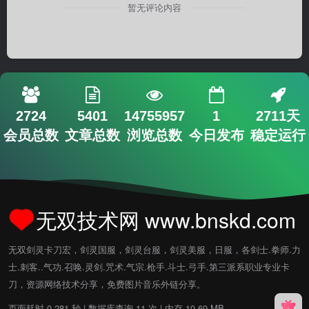
暂无评论内容
2724
5401
14755957
1
2711天
会员总数
文章总数
浏览总数
今日发布
稳定运行
无双技术网 www.bnskd.com
无双剑灵卡刀宏，剑灵国服，剑灵台服，剑灵美服，日服，各剑士.拳师.力
士.刺客..气功.召唤.灵剑.咒术.气宗.枪手.斗士.弓手.第三派系职业专业卡
刀，资源网络技术分享，免费图片音乐外链分享。
页面耗时 0.281 秒 | 数据库查询 11 次 | 内存 10.69 MB