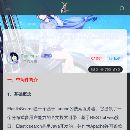
首页
The server
Linux
正文
Linux系统下 centos7下搭建ElasticSearch中间
件及常用接口演示
Fatmouse
关注
私信
7年前发布
0
750
0
一、中间件简介
1、基础概念
ElasticSearch是一个基于Lucene的搜索服务器。它提供了一
个分布式多用户能力的全文搜索引擎，基于RESTful web接
口。Elasticsearch是用Java开发的，并作为Apache许可条款