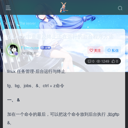
首页
The server
Linux
正文
在Linux中查看及终止正在运行的后台程序方法
Fatmouse
关注
私信
7年前发布
0
1249
0
linux 任务管理-后台运行与终止
fg、bg、jobs、&、ctrl + z命令
一、 &
加在一个命令的最后，可以把这个命令放到后台执行 ,如gftp
&,