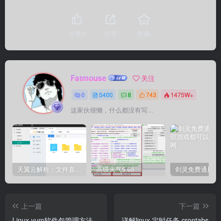
点赞
0
分享
收藏
Fatmouse
关注
0
5400
8
743
1475W+
这家伙很懒，什么都没有写...
天翼云解析：文件直链获取源码
高级火气5.65
上一篇
下一篇
Linux yum软件包管理方法
详解linux 定时任务 crontabs