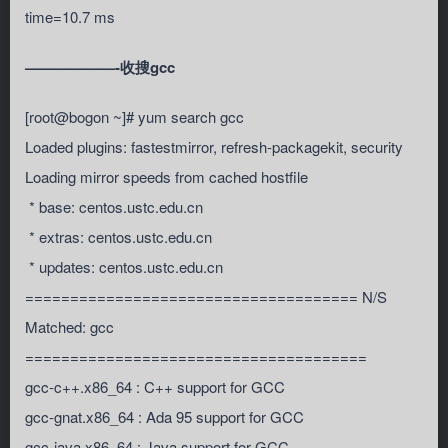
time=10.7 ms
——————-收搜gcc
[root@bogon ~]# yum search gcc
Loaded plugins: fastestmirror, refresh-packagekit, security
Loading mirror speeds from cached hostfile
* base: centos.ustc.edu.cn
* extras: centos.ustc.edu.cn
* updates: centos.ustc.edu.cn
===================================== N/S
Matched: gcc
======================================
gcc-c++.x86_64 : C++ support for GCC
gcc-gnat.x86_64 : Ada 95 support for GCC
gcc-java.x86_64 : Java support for GCC