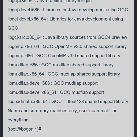
libgcj.x86_64 : Java runtime library for gcc
libgcj-devel.i686 : Libraries for Java development using GCC
libgcj-devel.x86_64 : Libraries for Java development using
GCC
libgcj-src.x86_64 : Java library sources from GCC4 preview
libgomp.x86_64 : GCC OpenMP v3.0 shared support library
libgomp.i686 : GCC OpenMP v3.0 shared support library
libmudflap.i686 : GCC mudflap shared support library
libmudflap.x86_64 : GCC mudflap shared support library
libmudflap-devel.i686 : GCC mudflap support
libmudflap-devel.x86_64 : GCC mudflap support
libquadmath.x86_64 : GCC __float128 shared support library
Name and summary matches only, use “search all” for
everything.
[root@bogon ~]#