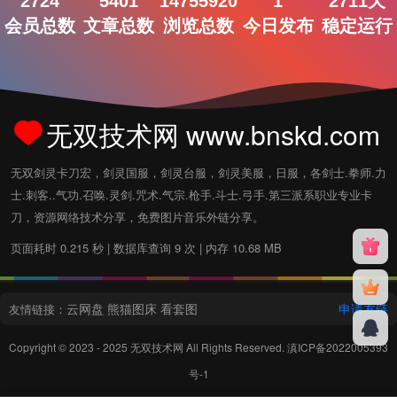
2724
5401
14755920
1
2711天
会员总数
文章总数
浏览总数
今日发布
稳定运行
无双技术网 www.bnskd.com
无双剑灵卡刀宏，剑灵国服，剑灵台服，剑灵美服，日服，各剑士.拳师.力
士.刺客..气功.召唤.灵剑.咒术.气宗.枪手.斗士.弓手.第三派系职业专业卡
刀，资源网络技术分享，免费图片音乐外链分享。
页面耗时 0.215 秒 | 数据库查询 9 次 | 内存 10.68 MB
云网盘
熊猫图床
看套图
申请友链
友情链接：
Copyright © 2023 - 2025
无双技术网
All Rights Reserved.
滇ICP备2022005393
号-1