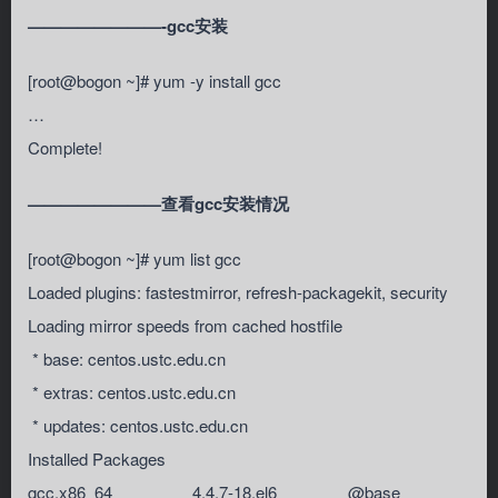
————————-gcc安装
[root@bogon ~]# yum -y install gcc
…
Complete!
————————查看gcc安装情况
[root@bogon ~]# yum list gcc
Loaded plugins: fastestmirror, refresh-packagekit, security
Loading mirror speeds from cached hostfile
* base: centos.ustc.edu.cn
* extras: centos.ustc.edu.cn
* updates: centos.ustc.edu.cn
Installed Packages
gcc.x86_64 4.4.7-18.el6 @base