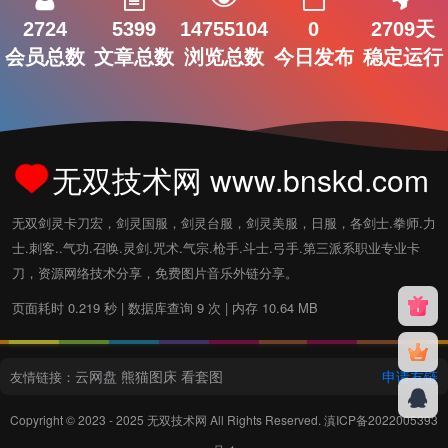
2724
5399
14755104
0
2709天
会员总数
文章总数
浏览总数
今日发布
稳定运行
无双技术网 www.bnskd.com
无双剑灵卡刀宏，剑灵国服，剑灵台服，剑灵美服，日服，各剑士.拳师.力
士.刺客..气功.召唤.灵剑.咒术.气宗.枪手.斗士.弓手.第三派系职业专业卡
刀，资源网络技术分享，免费图片音乐外链分享。
页面耗时 0.219 秒 | 数据库查询 9 次 | 内存 10.64 MB
云网盘
熊猫图床
看套图
申请友链
友情链接：
Copyright © 2023 - 2025
无双技术网
All Rights Reserved.
滇ICP备2022005393