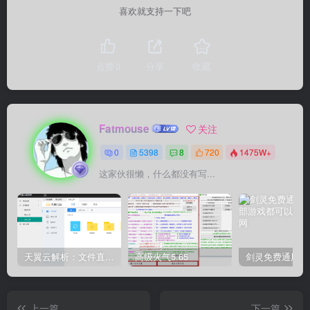
喜欢就支持一下吧
点赞
0
分享
收藏
Fatmouse
关注
0
5398
8
720
1475W+
这家伙很懒，什么都没有写...
天翼云解析：文件直链获取源码
高级火气5.65
上一篇
下一篇