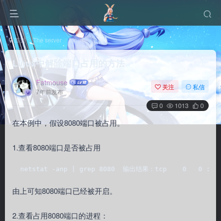
首页
The server
Linux
正文
Linux中解除端口占用的方法
Fatmouse
关注
私信
7年前发布
0
1013
0
在本例中，假设8080端口被占用。
1.查看8080端口是否被占用
  netstat -anp | grep 8080  输出结果：tcp    0   0 :::80
由上可知8080端口已经被开启。
2.查看占用8080端口的进程：