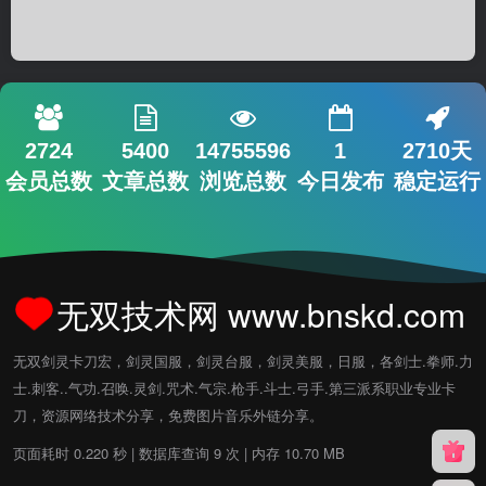
2724
5400
14755596
1
2710天
会员总数
文章总数
浏览总数
今日发布
稳定运行
无双技术网 www.bnskd.com
无双剑灵卡刀宏，剑灵国服，剑灵台服，剑灵美服，日服，各剑士.拳师.力
士.刺客..气功.召唤.灵剑.咒术.气宗.枪手.斗士.弓手.第三派系职业专业卡
刀，资源网络技术分享，免费图片音乐外链分享。
页面耗时 0.220 秒 | 数据库查询 9 次 | 内存 10.70 MB