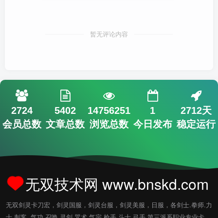
暂无评论内容
2724
5402
14756251
1
2712天
会员总数
文章总数
浏览总数
今日发布
稳定运行
无双技术网 www.bnskd.com
无双剑灵卡刀宏，剑灵国服，剑灵台服，剑灵美服，日服，各剑士.拳师.力
士.刺客..气功.召唤.灵剑.咒术.气宗.枪手.斗士.弓手.第三派系职业专业卡