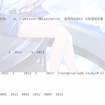
文行目   -d, --section-delimiter=CC  使用指定的CC 分割逻
     2  2012     3  2013  
 2011  2     2012  3     2013  [root@oracledb study]# nl
0001  2011  0002  2012  0003  2013  