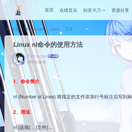
在线音乐
剑灵卡刀
资源分享
首页
首页
The server
Linux
正文
Linux nl命令的使用方法
Fatmouse
6年前发布
1、命令简介
nl (Number of Lines) 将指定的文件添加行号
2、用法
nl [选项]… [文件]…