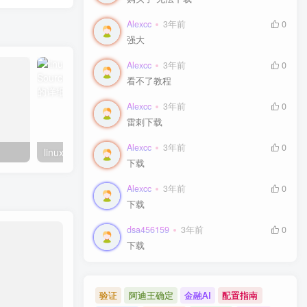
Alexcc
3年前
0
强大
Alexcc
3年前
0
看不了教程
Alexcc
3年前
0
雷刺下载
Alexcc
3年前
0
linux系统虚拟主机开启支持SourceGuardian（sg11）加密组件的详细步骤
下载
Alexcc
3年前
0
下载
dsa456159
3年前
0
下载
验证
阿迪王确定
金融AI
配置指南