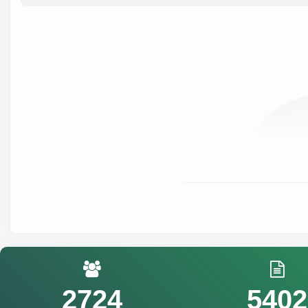
2724
5402