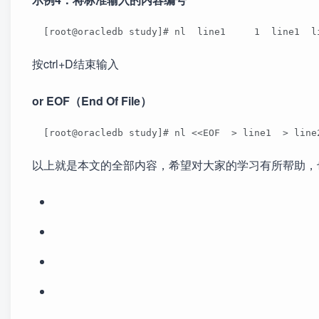
  [root@oracledb study]# nl  line1     1  line1  l
按ctrl+D结束输入
or EOF（End Of File）
  [root@oracledb study]# nl <<EOF  > line1  > line
以上就是本文的全部内容，希望对大家的学习有所帮助，