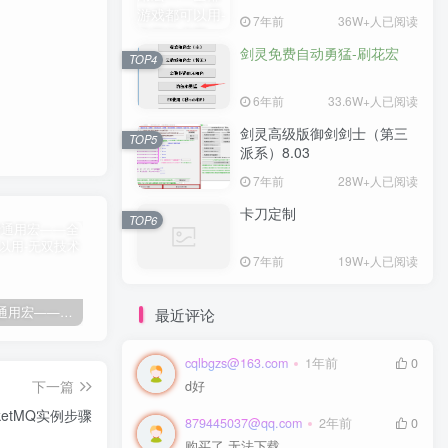
7年前
36W+人已阅读
剑灵免费自动勇猛-刷花宏
TOP4
6年前
33.6W+人已阅读
剑灵高级版御剑剑士（第三
TOP5
派系）8.03
7年前
28W+人已阅读
卡刀定制
TOP6
7年前
19W+人已阅读
剑灵免费通用宏——全部游戏都可以用
剑灵免费自动勇猛-刷花宏
剑灵高级版御剑剑士（第三派系）8.03
卡
最近评论
cqlbgzs@163.com
1年前
0
下一篇
d好
cketMQ实例步骤
879445037@qq.com
2年前
0
购买了 无法下载