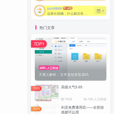
yun9869
1
这家伙很懒，什么都没有写...
热门文章
TOP1
38W+人已阅读
天翼云解析：文件直链获取源码
高级火气5.65
TOP2
7年前
36.1W+人已阅读
剑灵免费通用宏——全部游
TOP3
戏都可以用