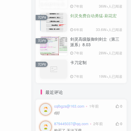
7年前
36W+人已阅读
剑灵免费自动勇猛-刷花宏
TOP4
6年前
33.6W+人已阅读
剑灵高级版御剑剑士（第三
TOP5
派系）8.03
7年前
28W+人已阅读
卡刀定制
TOP6
7年前
19W+人已阅读
最近评论
cqlbgzs@163.com
1年前
0
d好
879445037@qq.com
2年前
0
购买了 无法下载