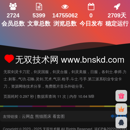
2724
5399
14755062
0
2709天
会员总数
文章总数
浏览总数
今日发布
稳定运行
无双技术网 www.bnskd.com
无双剑灵卡刀宏，剑灵国服，剑灵台服，剑灵美服，日服，各剑士.拳师.力
士.刺客..气功.召唤.灵剑.咒术.气宗.枪手.斗士.弓手.第三派系职业专业卡
刀，资源网络技术分享，免费图片音乐外链分享。
页面耗时 0.297 秒 | 数据库查询 11 次 | 内存 10.64 MB
云网盘
熊猫图床
看套图
申请友链
友情链接：
Copyright © 2023 - 2025
无双技术网
All Rights Reserved.
滇ICP备2022005393