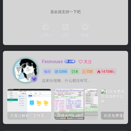
喜欢就支持一下吧
点赞
0
分享
收藏
Fatmouse
关注
0
5398
8
720
1475W+
这家伙很懒，什么都没有写...
天翼云解析：文件直链获取源码
高级火气5.65