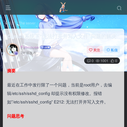
首页
The server
Linux
正文
Centos系统下“无法打开并写入文件”问题的解决
Fatmouse
关注
私信
7年前发布
0
1001
0
摘要
最近在工作中发行限了一个问题，当前是root用户，去编
辑/etc/ssh/sshd_config 却提示没有权限修改。报错
如”/etc/ssh/sshd_config” E212: 无法打开并写入文件。
问题思考