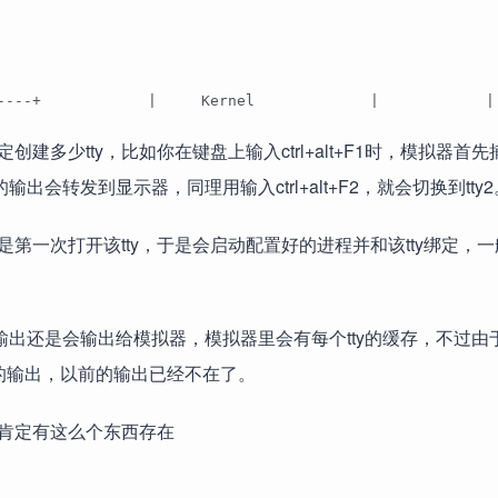
----+            |     Kernel             |            |
多少tty，比如你在键盘上输入ctrl+alt+F1时，模拟器首
的输出会转发到显示器，同理用输入ctrl+alt+F2，就会切换到tty2
是第一次打开该tty，于是会启动配置好的进程并和该tty绑定，
y1的输出还是会输出给模拟器，模拟器里会有每个tty的缓存，不过
新的输出，以前的输出已经不在了。
肯定有这么个东西存在