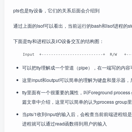
pts也是tty设备，它们的关系后面会介绍到
通过上面的lsof可以看出，当前运行的bash和lsof进程的stdin(
下面是tty和进程以及I/O设备交互的结构图：
    Input  +--------------------------+  R/W   +--
可以把tty理解成一个管道（pipe），在一端写的
这里input和output可以简单的理解为键盘和显示器，
tty里面有一个很重要的属性，叫Foreground proce
篇文章中介绍，这里可以简单的认为process grou
当pts/1收到input的输入后，会检查当前前端进程组
进程就可以通过read函数得到用户的输入