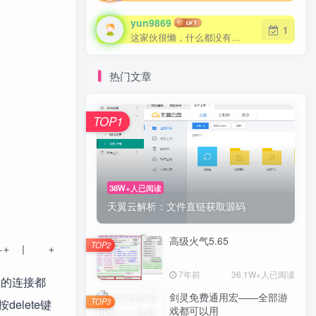
yun9869
1
这家伙很懒，什么都没有写...
热门文章
TOP1
38W+人已阅读
天翼云解析：文件直链获取源码
高级火气5.65
TOP2
-+  |    +----------------+   +------------+    |  |    
7年前
36.1W+人已阅读
端的连接都
剑灵免费通用宏——全部游
TOP3
lete键
戏都可以用