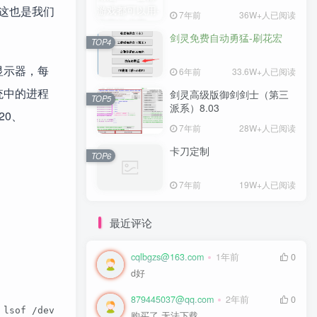
这也是我们
7年前
36W+人已阅读
剑灵免费自动勇猛-刷花宏
TOP4
显示器，每
6年前
33.6W+人已阅读
统中的进程
剑灵高级版御剑剑士（第三
TOP5
派系）8.03
20、
7年前
28W+人已阅读
卡刀定制
TOP6
7年前
19W+人已阅读
最近评论
cqlbgzs@163.com
1年前
0
d好
879445037@qq.com
2年前
0
/pts/1  COMMAND PID USER  FD  TYPE DEVICE SIZE/OFF NOD
购买了 无法下载