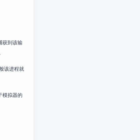
              +--------+  |    +----------------+    +--
先捕获到该输
。
一般该进程就
由于模拟器的