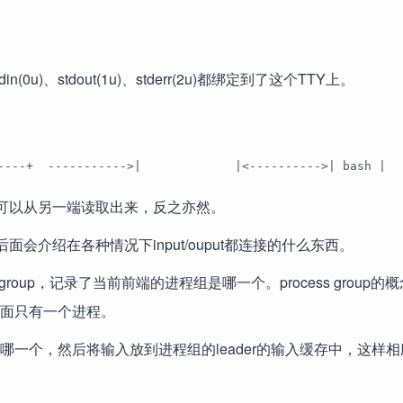
0u)、stdout(1u)、stderr(2u)都绑定到了这个TTY上。
----+  ----------->|             |<---------->| bash |  
内容可以从另一端读取出来，反之亦然。
后面会介绍在各种情况下input/ouput都连接的什么东西。
ss group，记录了当前前端的进程组是哪一个。process group
p里面只有一个进程。
是哪一个，然后将输入放到进程组的leader的输入缓存中，这样相应的